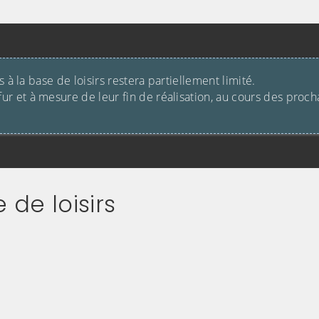
s à la base de loisirs restera partiellement limité.
ur et à mesure de leur fin de réalisation, au cours des proch
de loisirs