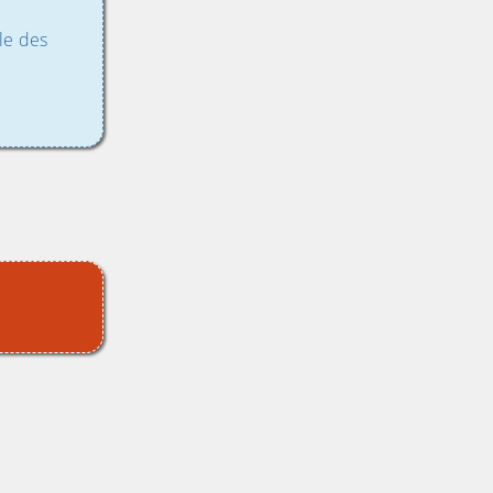
le des
ndir)