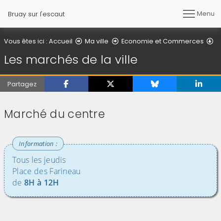
Menu
Bruay sur l'escaut
Le
Vous êtes ici :
Accueil
Ma ville
Economie et Commerces
Les marchés de la ville
Partagez
Marché du centre
Tous les jeudis
Place des Farineau
de
8H à 12H
(Cliquez sur l'image pour l'agrandir)
(Cliquez sur l'image pour l'agr