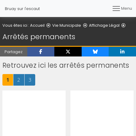
Menu
Bruay sur l'escaut
Arrê
Vous êtes ici :
Accueil
Vie Municipale
Affichage Légal
Arrêtés permanents
Partagez
Retrouvez ici les arrêtés permanents
Page
sur 3
Page
sur 3
Page
sur 3
1
2
3