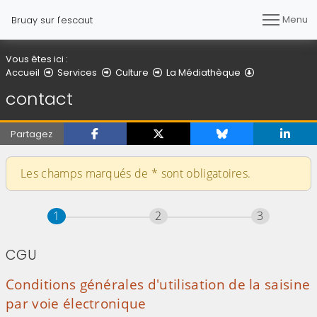
Menu
Bruay sur l'escaut
Vous êtes ici :
contact
Accueil
Services
Culture
La Médiathèque
contact
Partagez
Les champs marqués de
*
sont obligatoires.
Étape
sur 3
Étape
sur 3
Étape
sur 3
1
2
3
CGU
Conditions générales d'utilisation de la saisine
par voie électronique