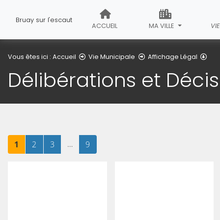
Bruay sur l'escaut
ACCUEIL
MA VILLE
VI
Dél
Vous êtes ici :
Accueil
Vie Municipale
Affichage Légal
Délibérations et Déci
Page
sur 9
Page
sur 9
Page
sur 9
…
Page
sur 9
1
2
3
9