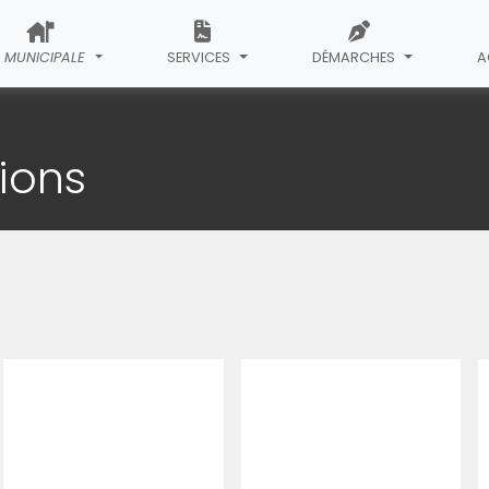
E MUNICIPALE
SERVICES
DÉMARCHES
A
ibérations et Décisions
sions